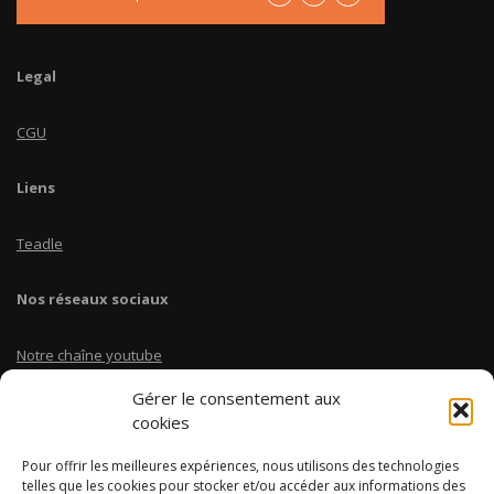
Legal
CGU
Liens
Teadle
Nos réseaux sociaux
Notre chaîne youtube
Gérer le consentement aux
Linkedin Teadle
cookies
Pour offrir les meilleures expériences, nous utilisons des technologies
Instagram @coursbtscom
telles que les cookies pour stocker et/ou accéder aux informations des