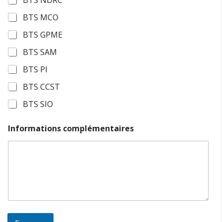
BTS NDRC
d
r
BTS MCO
e
s
BTS GPME
s
e
BTS SAM
d
e
BTS PI
BTS CCST
BTS SIO
Informations complémentaires