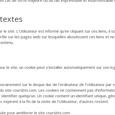
en cas de force majeure ou du fait imprévisible et insurmontable 
rtextes
 site. L’Utilisateur est informé qu’en cliquant sur ces liens, il so
rôle sur les pages web sur lesquelles aboutissent ces liens et ne
contenu.
sur le site, un cookie peut s’installer automatiquement sur son log
orairement sur le disque dur de l’ordinateur de l’Utilisateur par 
n du site coursbts.com. Les cookies ne contiennent pas d’informati
identifier quelqu’un. Un cookie contient un identifiant unique, gé
xpirent à la fin de la visite de l’Utilisateur, d’autres restent.
isée pour améliorer le site coursbts.com.