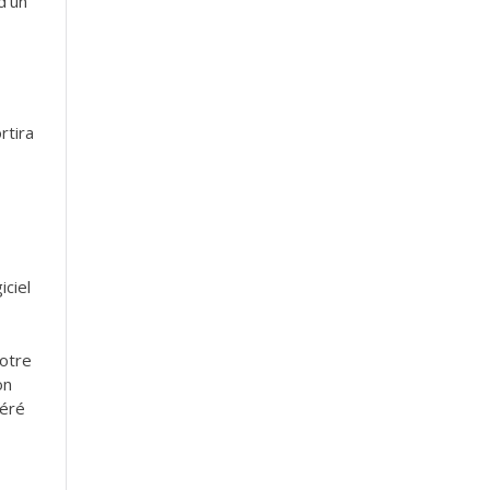
d’un
rtira
iciel
votre
on
néré