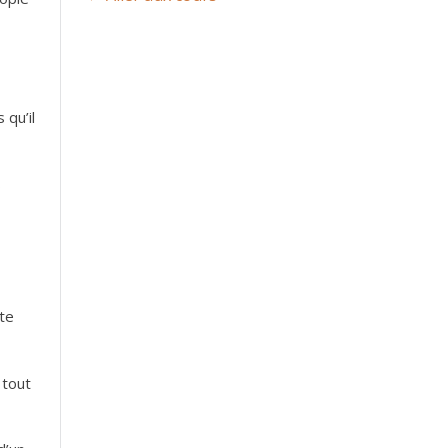
 qu’il
s
ute
 tout