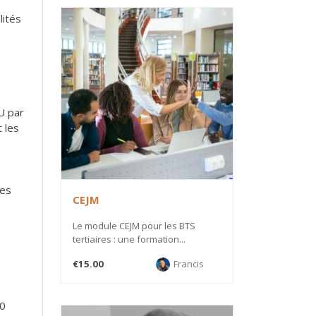
lités
GU par
t les
des
CEJM
Le module CEJM pour les BTS
tertiaires : une formation...
€15.00
Francis
70