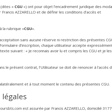
 (dites «
CGU
») ont pour objet l’encadrement juridique des moda
r Francis AZZARELLO et de définir les conditions d’accès et
 la rubrique «
CGU
».
e l’acceptation sans aucune réserve ni restriction des présentes C
a le Formulaire d’inscription, chaque utilisateur accepte expressémen
xte suivant : « Je reconnais avoir lu et compris les CGU et je les
 le présent contrat, l’Utilisateur se doit de renoncer à l’accès 
unilatéralement et à tout moment le contenu des présentes CGU.
 légales
ite coursbts.com est assurée par Francis AZZARELLO, domicilié 317