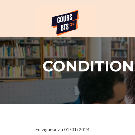
Skip
Révision et cours po
to
BTS
content
CONDITION
En vigueur au 01/01/2024