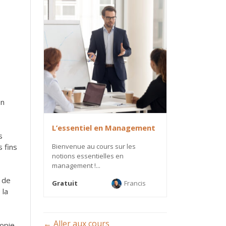
on
L’essentiel en Management
s
s fins
Bienvenue au cours sur les
notions essentielles en
management !...
e de
Gratuit
Francis
 la
Aller aux cours
copie