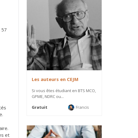
0157
Les auteurs en CEJM
Si vous êtes étudiant en BTS MCO,
GPME, NDRC ou...
Gratuit
Francis
tés
e.
aire.
es et