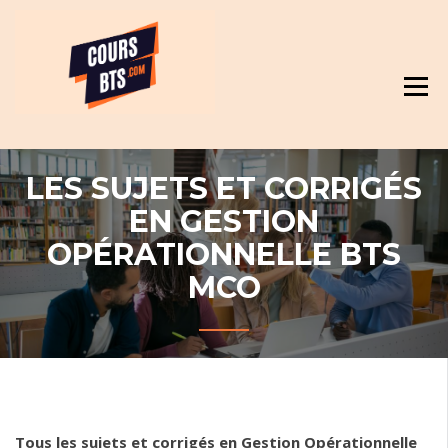
Skip
Révision et cours pour BTS
to
content
LES SUJETS ET CORRIGÉS
EN GESTION
OPÉRATIONNELLE BTS
MCO
Tous les sujets et corrigés en Gestion Opérationnelle