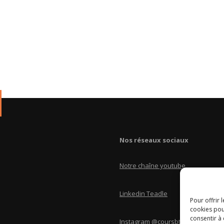
Nos réseaux sociaux
Notre chaîne youtube
Linkedin Teadle
Pour offrir 
cookies pou
consentir à
Instagram @coursbtscom