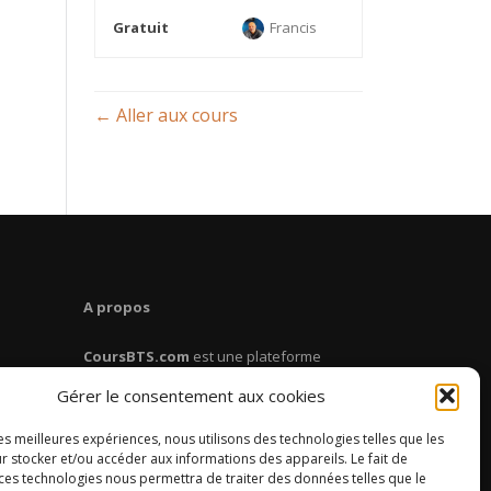
Gratuit
Francis
Aller aux cours
A propos
CoursBTS.com
est une plateforme
dédiée aux étudiants en BTS. Retrouve
Gérer le consentement aux cookies
des cours, des fiches de révision, des
conseils pour réussir ton BTS.
les meilleures expériences, nous utilisons des technologies telles que les
r stocker et/ou accéder aux informations des appareils. Le fait de
 ces technologies nous permettra de traiter des données telles que le