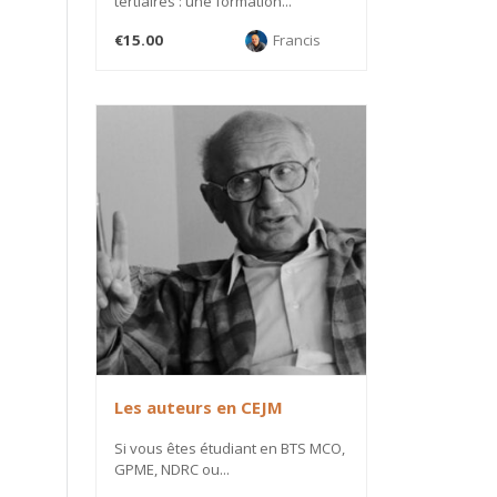
tertiaires : une formation...
€15.00
Francis
Les auteurs en CEJM
Si vous êtes étudiant en BTS MCO,
GPME, NDRC ou...