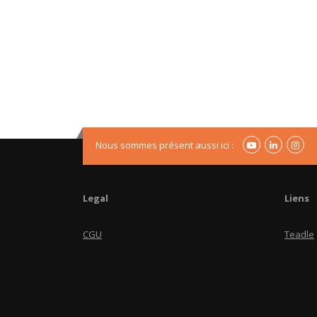
Nous sommes présent aussi ici :
Legal
Liens
CGU
Teadle