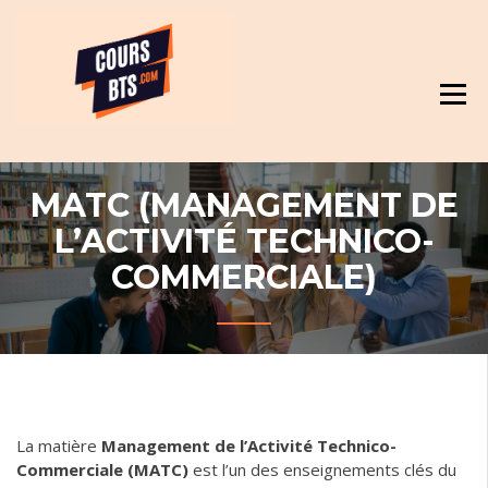
Skip
Révision et cours pour BTS
to
content
MATC (MANAGEMENT DE
L’ACTIVITÉ TECHNICO-
COMMERCIALE)
La matière
Management de l’Activité Technico-
Commerciale (MATC)
est l’un des enseignements clés du