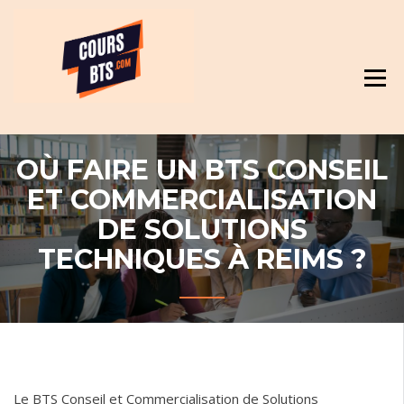
Skip
Révision et cours pour BTS
to
content
OÙ FAIRE UN BTS CONSEIL
ET COMMERCIALISATION
DE SOLUTIONS
TECHNIQUES À REIMS ?
Le BTS Conseil et Commercialisation de Solutions