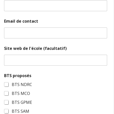
E
Email de contact
m
a
i
l
c
o
Site web de l'école (facultatif)
m
p
l
è
t
e
BTS proposés
l
BTS NDRC
'
é
BTS MCO
c
o
BTS GPME
l
e
BTS SAM