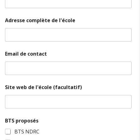
r
m
a
t
Adresse complète de l'école
i
o
n
s
Email de contact
Site web de l'école (facultatif)
BTS proposés
BTS NDRC