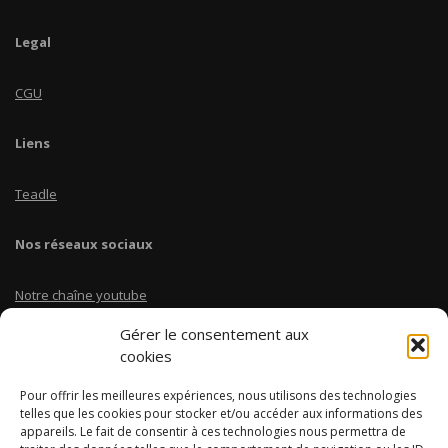
Legal
CGU
Liens
Teadle
Nos réseaux sociaux
Notre chaîne youtube
Gérer le consentement aux
Linkedin Teadle
cookies
Pour offrir les meilleures expériences, nous utilisons des technologies
Instagram @coursbtscom
telles que les cookies pour stocker et/ou accéder aux informations des
appareils. Le fait de consentir à ces technologies nous permettra de