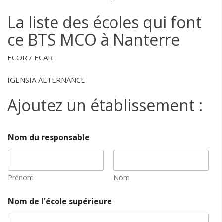
La liste des écoles qui font
ce BTS MCO à Nanterre
ECOR / ECAR
IGENSIA ALTERNANCE
Ajoutez un établissement :
S
Nom du responsable
i
t
e
d
e
Prénom
Nom
I
n
Nom de l'école supérieure
f
o