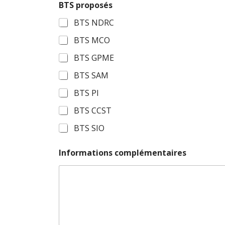
o
BTS proposés
m
BTS NDRC
BTS MCO
BTS GPME
BTS SAM
BTS PI
BTS CCST
BTS SIO
Informations complémentaires