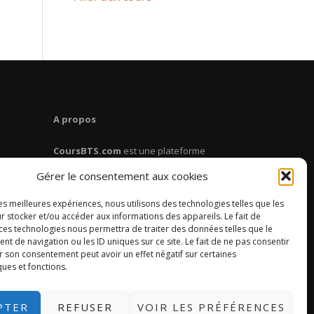
A propos
CoursBTS.com
est une plateforme
dédiée aux étudiants en BTS. Retrouve
Gérer le consentement aux cookies
des cours, des fiches de révision, des
conseils pour réussir ton BTS.
les meilleures expériences, nous utilisons des technologies telles que les
r stocker et/ou accéder aux informations des appareils. Le fait de
 ces technologies nous permettra de traiter des données telles que le
 de navigation ou les ID uniques sur ce site. Le fait de ne pas consentir
r son consentement peut avoir un effet négatif sur certaines
ques et fonctions.
PTER
REFUSER
VOIR LES PRÉFÉRENCES