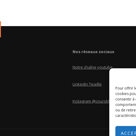
Nos réseaux sociaux
Notre chaîne youtube
Linkedin Teadle
Pour offrir 
cookies pou
consentir à
Instagram @coursbtscom
comportement
ou de retire
caractéristi
ACCE