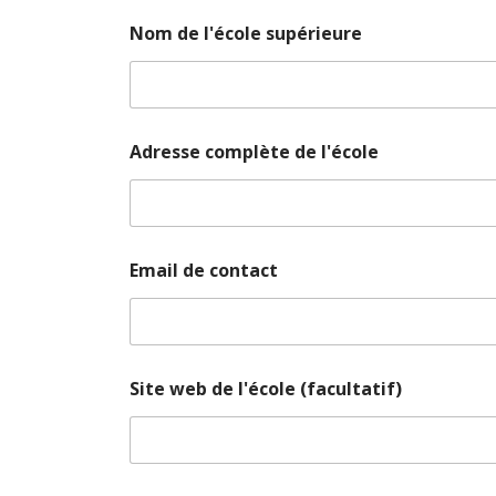
Nom de l'école supérieure
Adresse complète de l'école
Email de contact
B
Site web de l'école (facultatif)
T
S
d
e
N