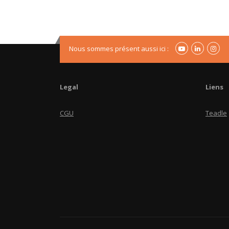
Nous sommes présent aussi ici :
Legal
Liens
CGU
Teadle