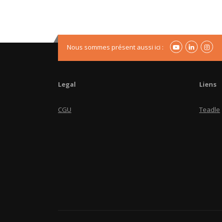
Nous sommes présent aussi ici :
Legal
Liens
CGU
Teadle