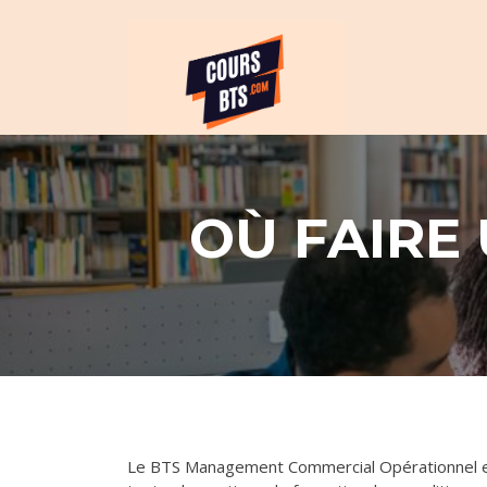
Skip
Révision et cours po
to
BTS
content
OÙ FAIRE
Le BTS Management Commercial Opérationnel es