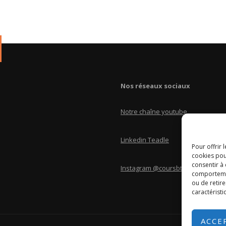
Nos réseaux sociaux
Notre chaîne youtube
Linkedin Teadle
Pour offrir 
cookies pou
consentir à
Instagram @coursbtscom
comportement
ou de retire
caractéristi
ACCE