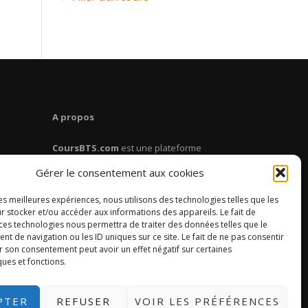
A propos
CoursBTS.com
est une plateforme
dédiée aux étudiants en BTS. Retrouve
Gérer le consentement aux cookies
des cours, des fiches de révision, des
conseils pour réussir ton BTS.
les meilleures expériences, nous utilisons des technologies telles que les
r stocker et/ou accéder aux informations des appareils. Le fait de
 ces technologies nous permettra de traiter des données telles que le
 de navigation ou les ID uniques sur ce site. Le fait de ne pas consentir
r son consentement peut avoir un effet négatif sur certaines
ques et fonctions.
PTER
REFUSER
VOIR LES PRÉFÉRENCES