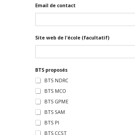
I
Email de contact
n
f
o
r
m
a
Site web de l'école (facultatif)
t
i
o
n
s
l
BTS proposés
'
BTS NDRC
é
c
BTS MCO
o
l
BTS GPME
e
l
BTS SAM
'
é
BTS PI
c
o
BTS CCST