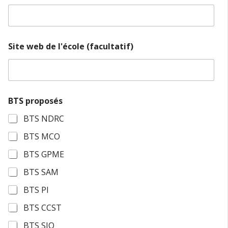
d
e
d
e
Site web de l'école (facultatif)
BTS proposés
BTS NDRC
BTS MCO
BTS GPME
BTS SAM
BTS PI
BTS CCST
BTS SIO