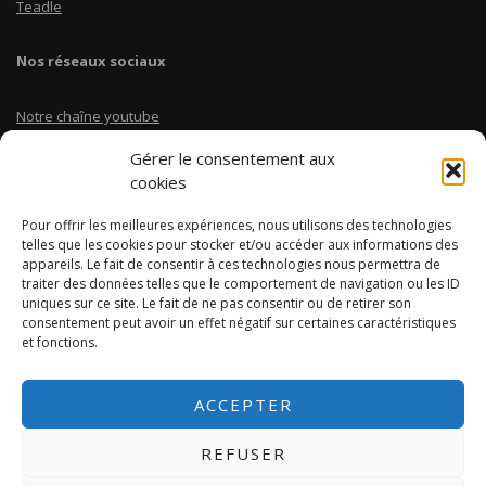
Teadle
Nos réseaux sociaux
Notre chaîne youtube
Gérer le consentement aux
Linkedin Teadle
cookies
Pour offrir les meilleures expériences, nous utilisons des technologies
Instagram @coursbtscom
telles que les cookies pour stocker et/ou accéder aux informations des
appareils. Le fait de consentir à ces technologies nous permettra de
traiter des données telles que le comportement de navigation ou les ID
A propos
uniques sur ce site. Le fait de ne pas consentir ou de retirer son
consentement peut avoir un effet négatif sur certaines caractéristiques
CoursBTS.com
est une plateforme dédiée aux étudiants en BTS.
et fonctions.
Retrouve des cours, des fiches de révision, des conseils pour
réussir ton BTS.
ACCEPTER
REFUSER