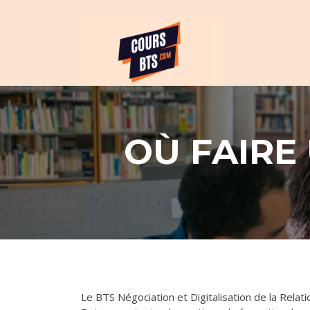
Skip
Révision et cours po
to
BTS
content
OÙ FAIRE
Le BTS Négociation et Digitalisation de la Rela