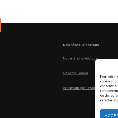
Nos réseaux sociaux
Notre chaîne youtube
Linkedin Teadle
Pour offrir 
cookies pou
consentir à
Instagram @coursbtscom
comportement
ou de retire
caractéristi
ACCE