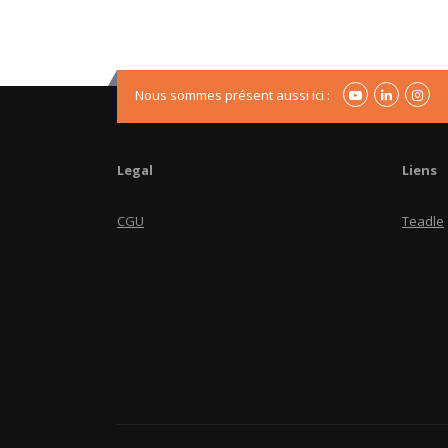
Nous sommes présent aussi ici :
Legal
Liens
CGU
Teadle