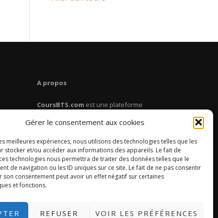
A propos
CoursBTS.com
est une plateforme
dédiée aux étudiants en BTS. Retrouve
Gérer le consentement aux cookies
des cours, des fiches de révision, des
conseils pour réussir ton BTS.
les meilleures expériences, nous utilisons des technologies telles que les
r stocker et/ou accéder aux informations des appareils. Le fait de
 ces technologies nous permettra de traiter des données telles que le
 de navigation ou les ID uniques sur ce site. Le fait de ne pas consentir
r son consentement peut avoir un effet négatif sur certaines
ques et fonctions.
PTER
REFUSER
VOIR LES PRÉFÉRENCES