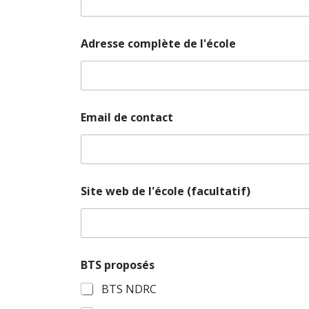
N
Adresse complète de l'école
o
m
d
e
p
r
Email de contact
o
p
o
s
é
s
Site web de l'école (facultatif)
BTS proposés
BTS NDRC