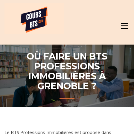
Skip
Révision et cours pour BTS
to
content
OÙ FAIRE UN BTS
PROFESSIONS
IMMOBILIÈRES À
GRENOBLE ?
Le BTS Professions Immobilières est proposé dans