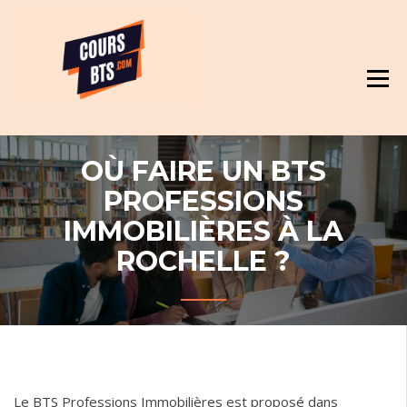
Skip
Révision et cours pour BTS
to
content
OÙ FAIRE UN BTS
PROFESSIONS
IMMOBILIÈRES À LA
ROCHELLE ?
Le BTS Professions Immobilières est proposé dans