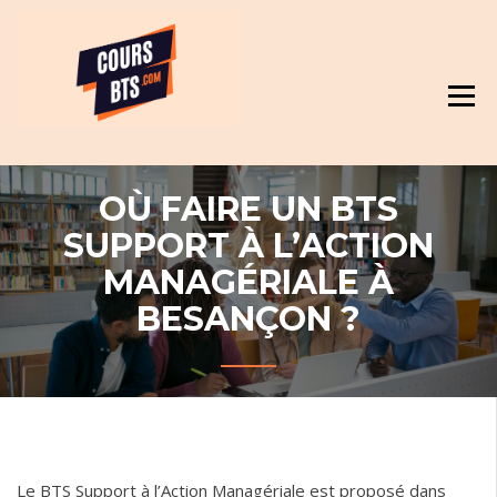
Skip
Révision et cours pour BTS
to
content
OÙ FAIRE UN BTS
SUPPORT À L’ACTION
MANAGÉRIALE À
BESANÇON ?
Le BTS Support à l’Action Managériale est proposé dans