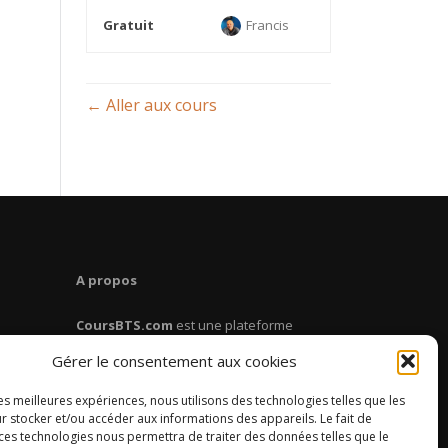
Gratuit
Francis
Aller aux cours
A propos
CoursBTS.com
est une plateforme
dédiée aux étudiants en BTS. Retrouve
Gérer le consentement aux cookies
des cours, des fiches de révision, des
conseils pour réussir ton BTS.
les meilleures expériences, nous utilisons des technologies telles que les
r stocker et/ou accéder aux informations des appareils. Le fait de
 ces technologies nous permettra de traiter des données telles que le