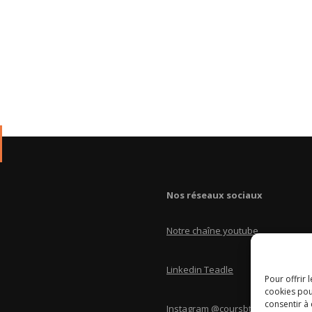
Nos réseaux sociaux
Notre chaîne youtube
Linkedin Teadle
Pour offrir 
cookies pou
consentir à
Instagram @coursbtscom