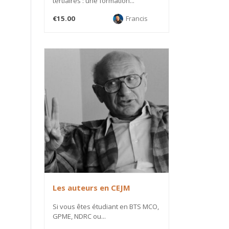
tertiaires : une formation...
€15.00
Francis
Les auteurs en CEJM
Si vous êtes étudiant en BTS MCO,
GPME, NDRC ou...