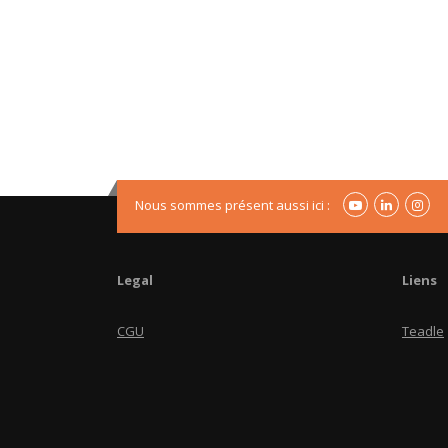
Nous sommes présent aussi ici :
Legal
Liens
CGU
Teadle