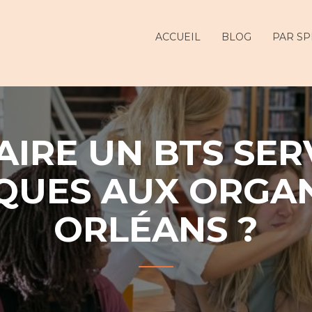
ur
ACCUEIL
BLOG
PAR SP
AIRE UN BTS SER
QUES AUX ORGAN
ORLÉANS ?