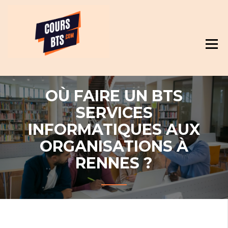
Skip
Révision et cours pour BTS
to
content
OÙ FAIRE UN BTS
SERVICES
INFORMATIQUES AUX
ORGANISATIONS À
RENNES ?