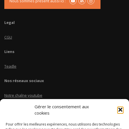
Nous sommes présent aussi ici :
Legal
CGU
Liens
Teadle
Nos réseaux sociaux
Notre chaîne youtube
Gérer le consentement aux
Linkedin Teadle
cookies
Pour offrir les meilleures expériences, nous utilisons des technologies
Instagram @coursbtscom